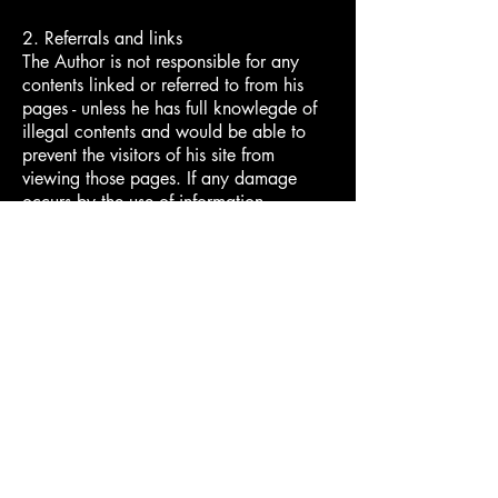
2. Referrals and links
The Author is not responsible for any
contents linked or referred to from his
pages - unless he has full knowlegde of
illegal contents and would be able to
prevent the visitors of his site from
viewing those pages. If any damage
occurs by the use of information
presented there, only the author of the
respective pages might be liable, not the
one who has linked to these pages.
Furthermore the author is not liable for
any postings or messages published by
users of discussion boards, guestbooks
or mailinglists provided on his page.
3. Copyright
The author intended not to use any
copyrighted material for the publication
or, if not possible, to indicate the