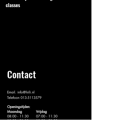
classes
Contact
Email.
info@hiili.nl
Telefoon
013-5113579
Openingstijden
:
Maandag
Vrijdag
08:00 - 11:30
07:00 - 11:30
18.00 - 21.30
18.00 - 21.00
D
insdag
Zaterdag