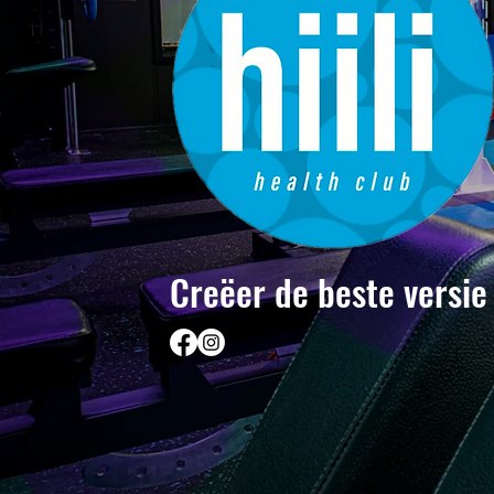
Creëer de beste versi